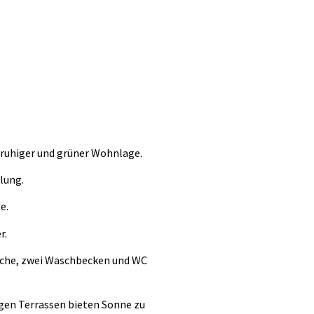
 ruhiger und grüner Wohnlage.
lung.
e.
r.
sche, zwei Waschbecken und WC
igen Terrassen bieten Sonne zu